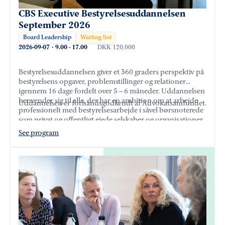
CBS Executive Bestyrelsesuddannelsen
September 2026
Board Leadership
Waiting list
2026-09-07
·
9.00
-
17.00
DKK 120,000
Bestyrelsesuddannelsen giver et 360 graders perspektiv på
bestyrelsens opgaver, problemstillinger og relationer
igennem 16 dage fordelt over 5 – 6 måneder. Uddannelsen
henvender sig til alle, der har en ambition om at arbejde
Uddannelsen er forhåndsgodkendt af Advokatsamfundet.
professionelt med bestyrelsesarbejde i såvel børsnoterede
som privat og offentligt ejede selskaber og organisationer.
See program