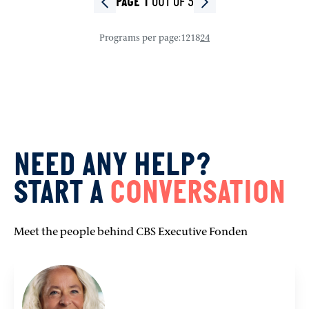
OUT OF 3
PAGE 1
Programs per page
:
12
18
24
NEED ANY HELP?
START A
CONVERSATION
Meet the people behind CBS Executive Fonden