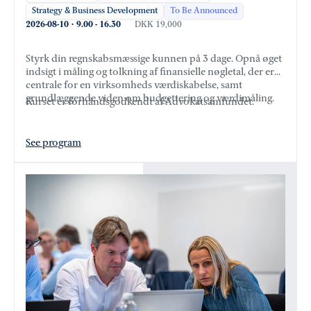
Strategy & Business Development
To Be Announced
2026-08-10
·
9.00
-
16.30
DKK 19,000
Styrk din regnskabsmæssige kunnen på 3 dage. Opnå øget
indsigt i måling og tolkning af finansielle nøgletal, der er
centrale for en virksomheds værdiskabelse, samt
grundlæggende viden om budgettering og værdimåling.
Kurset er forhåndsgodkendt af Advokatsamfundet.
See program