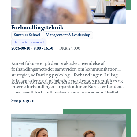
Forhandlingsteknik
Summer School
Management & Leadership
To Be Announced
2026-08-10
·
9.00
-
16.30
DKK 24,000
Kurset fokuserer på den praktiske anvendelse af
forhandlingsmetoder samt viden om kommunikation,
strategier, adfærd og psykologi i forhandlingen. I tillæg
fokuseres der også på håndtering af egne stakeholders og
Kurset er forhåndsgodkendt af Advokatsamfundet.
interne forhandlinger i organisationer. Kurset er funderet
i anerkendt forhandlingsteori, og alle cases er målrettet
ledere, specialister og rådgiveres virkelighed og
See program
udfordringer.