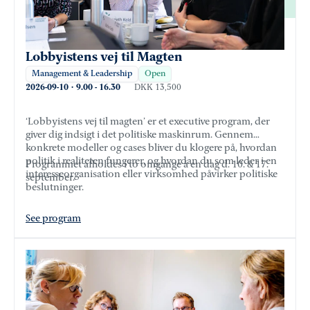
Lobbyistens vej til Magten
Management & Leadership
Open
2026-09-10
·
9.00
-
16.30
DKK 13,500
‘Lobbyistens vej til magten’ er et executive program, der
giver dig indsigt i det politiske maskinrum. Gennem
konkrete modeller og cases bliver du klogere på, hvordan
politik i realiteten fungerer, og hvordan du som leder i en
Programmet afholdes i to omgange á en dag d. 10. & 17.
interesseorganisation eller virksomhed påvirker politiske
september.
beslutninger.
See program