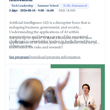
Innovation
Tech Leadership
Summer School
To Be Announced
3 days
·
2026-08-10
·
9.00
-
16.00
DKK 18,000
Artificial Intelligence (AI) is a disruptive force that is
reshaping business, government, and society.
Understanding the applications of AI within
organizations and having a grasp of the associated
Are you up to speed? Is there a business case for new
challenges is essential for leaders in both the public and
applications of AI within your organization? And do you
private sectors.
understand the risks and rewards?
See program
Download program information