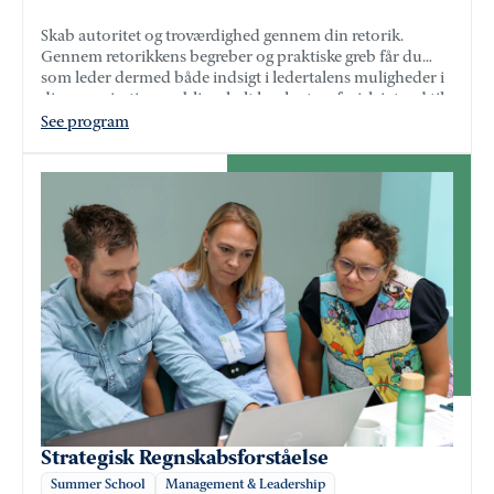
Skab autoritet og troværdighed gennem din retorik.
Gennem retorikkens begreber og praktiske greb får du
som leder dermed både indsigt i ledertalens muligheder i
din organisation og bliver helt konkret og fysisk i stand til
at tage rummet med din tale.
See program
Strategisk Regnskabsforståelse
Summer School
Management & Leadership