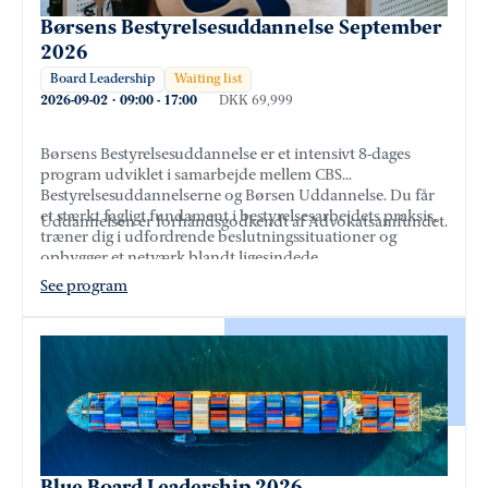
Børsens Bestyrelsesuddannelse September
2026
Board Leadership
Waiting list
2026-09-02
·
09:00
-
17:00
DKK 69,999
Børsens Bestyrelsesuddannelse er et intensivt 8-dages
program udviklet i samarbejde mellem CBS
Bestyrelsesuddannelserne og Børsen Uddannelse. Du får
et stærkt fagligt fundament i bestyrelsesarbejdets praksis,
Uddannelsen er forhåndsgodkendt af Advokatsamfundet.
træner dig i udfordrende beslutningssituationer og
opbygger et netværk blandt ligesindede.
See program
Blue Board Leadership 2026