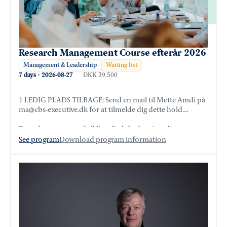
Research Management Course efterår 2026
Management & Leadership
Waiting list
7 days
·
2026-08-27
DKK 39,500
1 LEDIG PLADS TILBAGE: Send en mail til Mette Amdi på
ma@cbs-executive.dk for at tilmelde dig dette hold.
Dette kursus er et udviklingsforløb, der giver dig
tværfaglige perspektiver på forskningsledelse og konkrete
See program
Download program information
ledelsesværktøjer. Læs mere om programmet længere nede
på siden eller download kursusbeskrivelsen herunder.