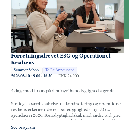
Forretningsdrevet ESG og Operationel
Resiliens
Summer School
To Be Announced
2026-08-10
·
9.00
-
16.30
DKK 24,000
4 dage med fokus på den ’nye’ bæredygtighedsagenda
Strategisk værdiskabelse, risikohåndtering og operationel
resiliens er kerneordene i bæredygtigheds- og ESG-
agendaen i 2026. Bæredygtighed skal, med andre ord, give
forretningsmæssig mening og skabe kommerciel værdi.
See program