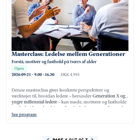
Masterclass: Ledelse mellem Generationer
Forstå, motivér og fasthold på tværs af alder
Open
2026-09-21
·
9.00
-
16.30
DKK 4,995
Denne masterclass giver konkrete perspektiver og
værktøjer til, hvordan ledere – herunder
Generation X og
yngre millennial-ledere
– kan møde, motivere og fastholde
medarbejdere, der drives af andre behov og værdier end
dem selv.
See program