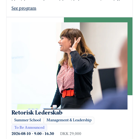
klassiske og moderne måder at lede og organisere på. Kom
med ind i fremtiden og lær fra både forskning og praksis
See program
om de nye organiseringsformer: Tribes, Teal, Medledelse
og Regenerativ ledelse.
Retorisk Lederskab
Summer School
Management & Leadership
To Be Announced
2026-08-10
·
9.00
-
16.30
DKK 29,000