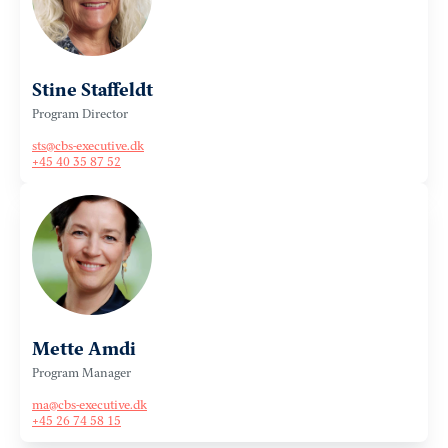
Stine Staffeldt
Program Director
sts@cbs-executive.dk
+45 40 35 87 52
Mette Amdi
Program Manager
ma@cbs-executive.dk
+45 26 74 58 15