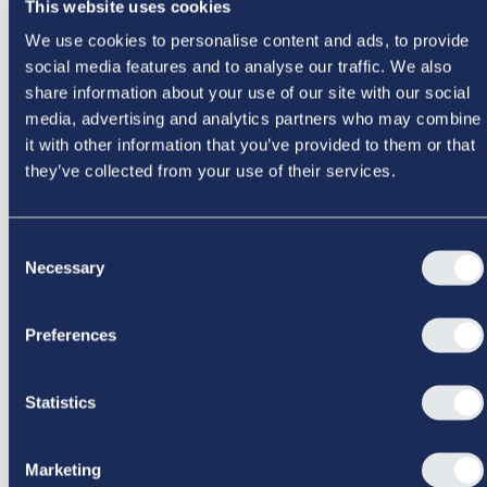
This website uses cookies
business partners and future and present leaders of
We use cookies to personalise content and ads, to provide
corporate functions and enable them to play actively and
effectively in a Strategic Business Partner role driving value
social media features and to analyse our traffic. We also
creation through strategic insight, impactful engagement
See program
Download program information
share information about your use of our site with our social
with the line of business and cross-functional
media, advertising and analytics partners who may combine
collaboration.
it with other information that you’ve provided to them or that
they’ve collected from your use of their services.
Consent
Necessary
Selection
Preferences
Statistics
Strategi og Forretningsudvikling
Summer School
Strategy & Business Development
Open
2026-08-17
·
9.00
-
16.30
DKK 29,000
Marketing