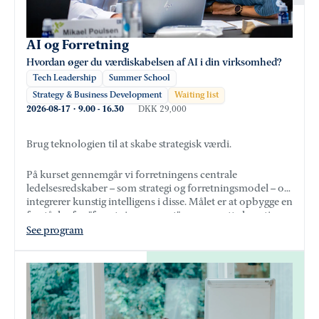
AI og Forretning
Hvordan øger du værdiskabelsen af AI i din virksomhed?
Tech Leadership
Summer School
Strategy & Business Development
Waiting list
2026-08-17
·
9.00
-
16.30
DKK 29,000
Brug teknologien til at skabe strategisk værdi.
På kurset gennemgår vi forretningens centrale
ledelsesredskaber – som strategi og forretningsmodel – og
integrerer kunstig intelligens i disse. Målet er at opbygge en
forståelse for ”forretningssproget” og oversætte kunstig
intelligens til dette, så det bliver relevant og anvendeligt i
See program
praksis.