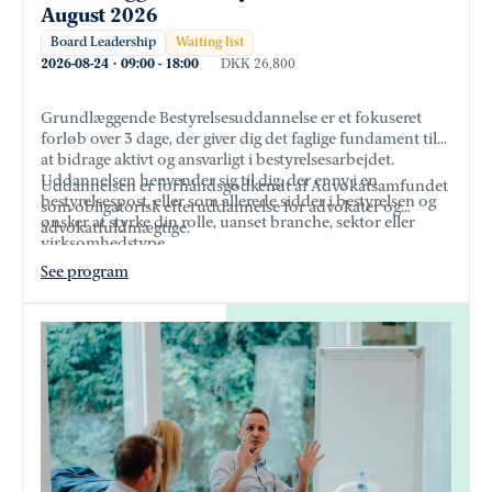
August 2026
Board Leadership
Waiting list
2026-08-24
·
09:00
-
18:00
DKK 26,800
Grundlæggende Bestyrelsesuddannelse er et fokuseret
forløb over 3 dage, der giver dig det faglige fundament til
at bidrage aktivt og ansvarligt i bestyrelsesarbejdet.
Uddannelsen henvender sig til dig, der er ny i en
Uddannelsen er forhåndsgodkendt af Advokatsamfundet
bestyrelsespost, eller som allerede sidder i bestyrelsen og
som obligatorisk efteruddannelse for advokater og
ønsker at styrke din rolle, uanset branche, sektor eller
advokatfuldmægtige.
virksomhedstype.
See program