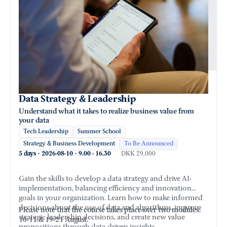
Data Strategy & Leadership
Understand what it takes to realize business value from
your data
Tech Leadership
Summer School
Strategy & Business Development
To Be Announced
5 days
·
2026-08-10
·
9.00
-
16.30
DKK 29,000
Gain the skills to develop a data strategy and drive AI-
implementation, balancing efficiency and innovation
goals in your organization. Learn how to make informed
decisions about the use of data and algorithms, improve
Please note that the course takes place over two modules:
strategic leadership decisions, and create new value
10-11 & 19-21 August.