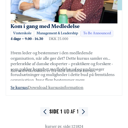
Kom i gang med Medledelse
Vinterskole
Management & Leadership
To Be Announced
4 dage
·
·
9.00
-
16.30
DKK 25.000
Hvem leder og bestemmer i den medledende
organisation, når alle gør det? Dette kursus samler en
perlerække af danske eksperter – praktikere og forskere -
som pakker begrebet medledelse ud og undersøger
Kursusbeskrivelsen er fra sidst afholdte kursus.
forudsætninger og muligheder i dette bud på fremtidens
organisation, hvor flere bestemmer mere.
Se kursus
Download kursusinformation
UD AF 1
SIDE 1
kurser pr. side
:
12
18
24