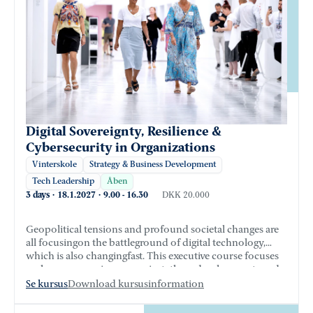
Digital Sovereignty, Resilience &
Cybersecurity in Organizations
Vinterskole
Strategy & Business Development
Tech Leadership
Åben
3 days
·
18.1.2027
·
9.00
-
16.30
DKK 20.000
Geopolitical tensions and profound societal changes are
all focusing on the battleground of digital technology,
which is also changing fast. This executive course focuses
on how companies can navigate these developments and
develop resilience and a strategic outlook that stretches
Se kursus
Download kursusinformation
beyond the next quarter.