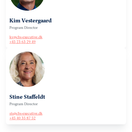
Kim Vestergaard
Program Director
kv@cbs-executive.dk
+45 23 63 29 49
Stine Staffeldt
Program Director
sts@cbs-executive.dk
+45 40 35 87 52