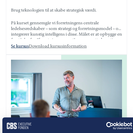
Brug teknologien til at skabe strategisk værdi.
På kurset gennemgår vi forretningens centrale
ledelsesredskaber – som strategi og forretningsmodel – og
integrerer kunstig intelligens i disse. Målet er at opbygge en
forståelse for ”forretningssproget” og oversætte kunstig
intelligens til dette, så det bliver relevant og anvendeligt i
Se kursus
Download kursusinformation
praksis.