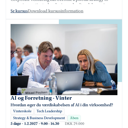
access innovative technologies and cultural dynamism
that startups typify.
Se kursus
Download kursusinformation
AI og Forretning - Vinter
Hvordan øger du værdiskabelsen af AI i din virksomhed?
Vinterskole
Tech Leadership
Strategy & Business Development
Åben
5 dage
·
1.2.2027
·
9.00
-
16.30
DKK 29.000