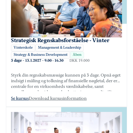
Strategisk Regnskabsforståelse - Vinter
Vinterskole
Management & Leadership
Strategy & Business Development
Åben
3 dage
·
13.1.2027
·
9.00
-
16.30
DKK 19.000
Styrk din regnskabsmæssige kunnen på 3 dage. Opnå øget
indsigt i måling og tolkning af finansielle nøgletal, der er
centrale for en virksomheds værdiskabelse, samt
grundlæggende viden om budgettering og værdimåling.
Se kursus
Download kursusinformation