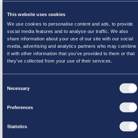
Executive Special: Advanced Negotiation
Techniques
This website uses cookies
Management & Leadership
Vinterskole
Åben
We use cookies to personalise content and ads, to provide
2 days
·
3.2.2027
·
9.00
-
16.30
DKK 14.500
social media features and to analyse our traffic. We also
share information about your use of our site with our social
Gain a global perspective on negotiation, stakeholder
media, advertising and analytics partners who may combine
management and online communication. Advanced
Negotiation Techniques is an intensive 2-day executive
it with other information that you’ve provided to them or that
program for experienced negotiators and senior leaders
they’ve collected from your use of their services.
who operate in international, high-stakes environments.
Se kursus
Download kursusinformation
Consent
Necessary
Selection
Preferences
Statistics