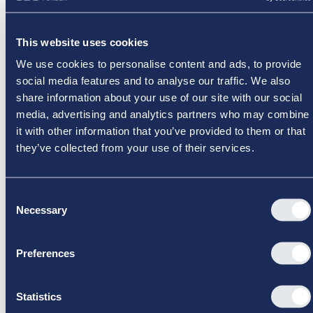
trade wars, and a shifting security landscape?
Se kursus
Download kursusinformation
This website uses cookies
We use cookies to personalise content and ads, to provide
social media features and to analyse our traffic. We also
share information about your use of our site with our social
media, advertising and analytics partners who may combine
it with other information that you’ve provided to them or that
they’ve collected from your use of their services.
Consent
Necessary
Selection
Leadership for the Future 2026
Preferences
Strategy & Business Development
Management & Leadership
Åben
Statistics
9 dage
·
16.11.2026
DKK 79.950