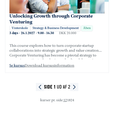
Unlocking Growth through Corporate
Venturing
Vinterskole
Strategy & Business Development
Åben
3 days
·
26.1.2027
·
9.00
-
16.30
DKK 20.000
This course explores how to turn corporate-startup
collaborations into strategic growth and value creation.
Corporate Venturing has become a pivotal strategy to
access innovative technologies and cultural dynamism
that startups typify.
Se kursus
Download kursusinformation
UD AF 2
SIDE 1
kurser pr. side
:
12
18
24