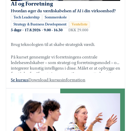
AI og Forretning
Hvordan øger du værdiskabelsen af AI i din virksomhed?
Tech Leadership
Sommerskole
Strategy & Business Development
Venteliste
5 dage
·
17.8.2026
·
9.00
-
16.30
DKK 29.000
Brug teknologien til at skabe strategisk værdi.
På kurset gennemgår vi forretningens centrale
ledelsesredskaber – som strategi og forretningsmodel – og
integrerer kunstig intelligens i disse. Målet er at opbygge en
forståelse for ”forretningssproget” og oversætte kunstig
intelligens til dette, så det bliver relevant og anvendeligt i
Se kursus
Download kursusinformation
praksis.