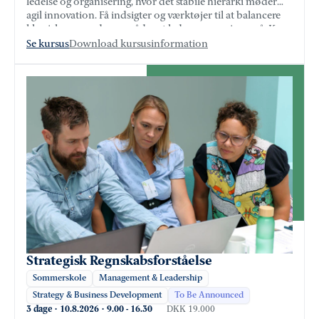
ledelse og organisering, hvor det stabile hierarki møder
agil innovation. Få indsigter og værktøjer til at balancere
klassiske og moderne måder at lede og organisere på. Kom
med ind i fremtiden og lær fra både forskning og praksis
Se kursus
Download kursusinformation
om de nye organiseringsformer: Tribes, Teal, Medledelse
og Regenerativ ledelse.
Strategisk Regnskabsforståelse
Sommerskole
Management & Leadership
Strategy & Business Development
To Be Announced
3 dage
·
10.8.2026
·
9.00
-
16.30
DKK 19.000