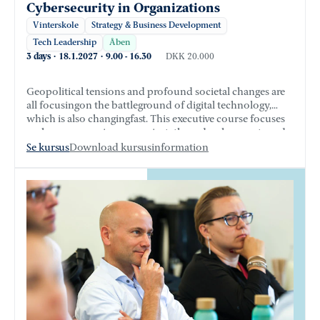
Cybersecurity in Organizations
Vinterskole
Strategy & Business Development
Tech Leadership
Åben
3 days
·
18.1.2027
·
9.00
-
16.30
DKK 20.000
Geopolitical tensions and profound societal changes are
all focusing on the battleground of digital technology,
which is also changing fast. This executive course focuses
on how companies can navigate these developments and
develop resilience and a strategic outlook that stretches
Se kursus
Download kursusinformation
beyond the next quarter.