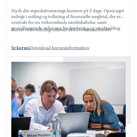
Styrk din regnskabsmæssige kunnen på 3 dage. Opnå øget
indsigt i måling og tolkning af finansielle nøgletal, der er
centrale for en virksomheds værdiskabelse, samt
grundlæggende viden om budgettering og værdimåling.
Kurset er forhåndsgodkendt af Advokatsamfundet.
Se kursus
Download kursusinformation