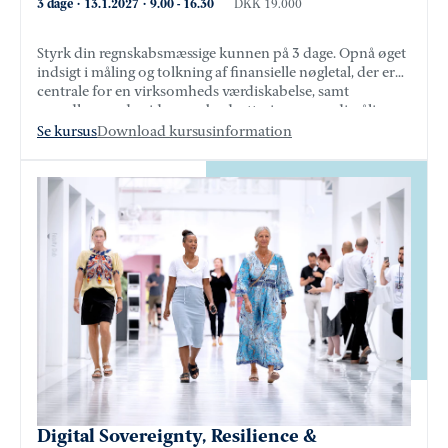
3 dage
·
13.1.2027
·
9.00
-
16.30
DKK 19.000
Styrk din regnskabsmæssige kunnen på 3 dage. Opnå øget
indsigt i måling og tolkning af finansielle nøgletal, der er
centrale for en virksomheds værdiskabelse, samt
grundlæggende viden om budgettering og værdimåling.
Se kursus
Download kursusinformation
Digital Sovereignty, Resilience &