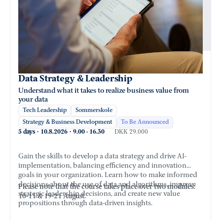
Data Strategy & Leadership
Understand what it takes to realize business value from
your data
Tech Leadership
Sommerskole
Strategy & Business Development
To Be Announced
5 days
·
10.8.2026
·
9.00
-
16.30
DKK 29.000
Gain the skills to develop a data strategy and drive AI-
implementation, balancing efficiency and innovation
goals in your organization. Learn how to make informed
decisions about the use of data and algorithms, improve
Please note that the course takes place over two modules:
strategic leadership decisions, and create new value
10-11 & 19-21 August.
propositions through data-driven insights.