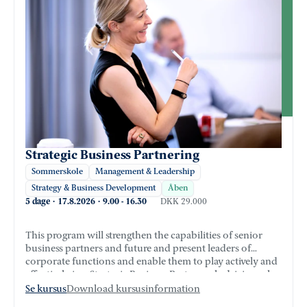
Strategic Business Partnering
Sommerskole
Management & Leadership
Strategy & Business Development
Åben
5 dage
·
17.8.2026
·
9.00
-
16.30
DKK 29.000
This program will strengthen the capabilities of senior
business partners and future and present leaders of
corporate functions and enable them to play actively and
effectively in a Strategic Business Partner role driving value
creation through strategic insight, impactful engagement
Se kursus
Download kursusinformation
with the line of business and cross-functional