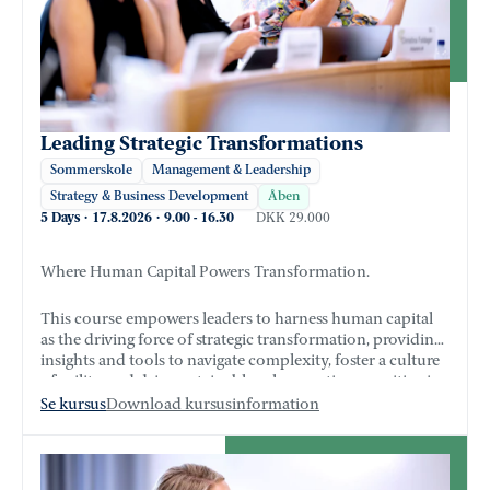
Leading Strategic Transformations
Sommerskole
Management & Leadership
Strategy & Business Development
Åben
5 Days
·
17.8.2026
·
9.00
-
16.30
DKK 29.000
Where Human Capital Powers Transformation.
This course empowers leaders to harness human capital
as the driving force of strategic transformation, providing
insights and tools to navigate complexity, foster a culture
of agility, and drive sustainable value creation - positioning
their organizations to thrive in an era of constant
Se kursus
Download kursusinformation
disruption.