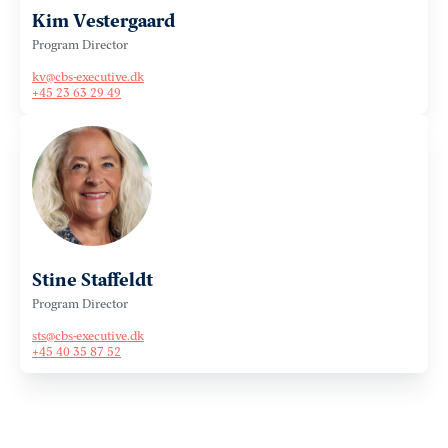
Kim Vestergaard
Program Director
kv@cbs-executive.dk
+45 23 63 29 49
Stine Staffeldt
Program Director
sts@cbs-executive.dk
+45 40 35 87 52