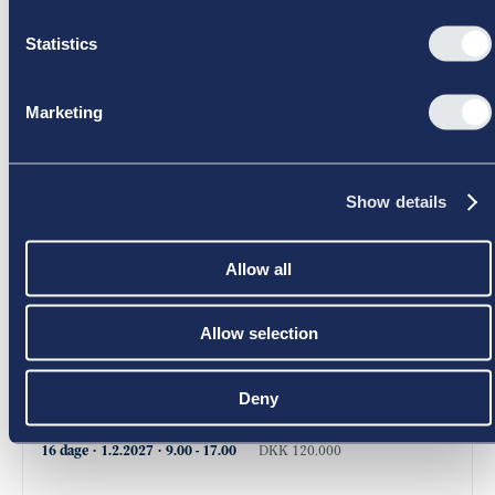
virksomhedstype.
Se kursus
Download kursusinformation
Statistics
Marketing
Show details
Allow all
Allow selection
CBS Executive Bestyrelsesuddannelsen
Deny
Februar 2027
Board Leadership
Åben
16 dage
·
1.2.2027
·
9.00
-
17.00
DKK 120.000