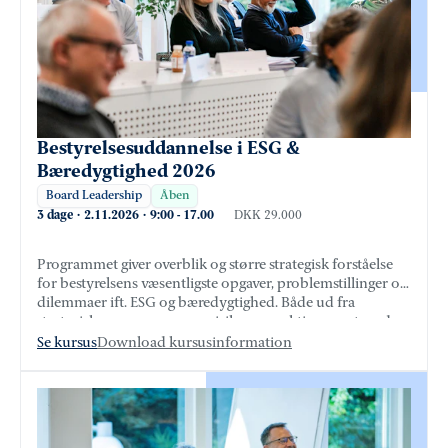
Bestyrelsesuddannelse i ESG &
Bæredygtighed 2026
Board Leadership
Åben
3 dage
·
2.11.2026
·
9:00
-
17.00
DKK 29.000
Programmet giver overblik og større strategisk forståelse
for bestyrelsens væsentligste opgaver, problemstillinger og
dilemmaer ift. ESG og bæredygtighed. Både ud fra
strategiske-, governance og risikoperspektiver samt med
sigte på bestyrelsens rolle til at sikre værdiskabelse.
Se kursus
Download kursusinformation