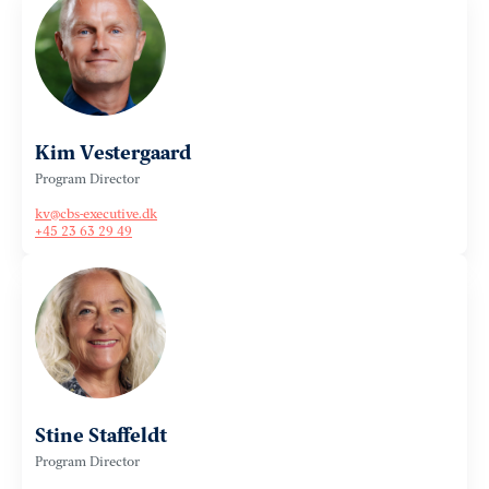
Kim Vestergaard
Program Director
kv@cbs-executive.dk
+45 23 63 29 49
Stine Staffeldt
Program Director