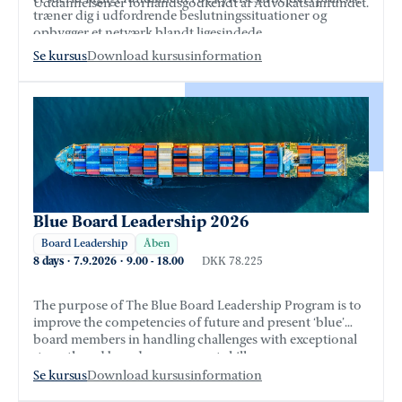
Uddannelsen er forhåndsgodkendt af Advokatsamfundet.
træner dig i udfordrende beslutningssituationer og
opbygger et netværk blandt ligesindede.
Se kursus
Download kursusinformation
Blue Board Leadership 2026
Board Leadership
Åben
8 days
·
7.9.2026
·
9.00
-
18.00
DKK 78.225
The purpose of The Blue Board Leadership Program is to
improve the competencies of future and present ‘blue’
board members in handling challenges with exceptional
strength and board management skills.
Se kursus
Download kursusinformation