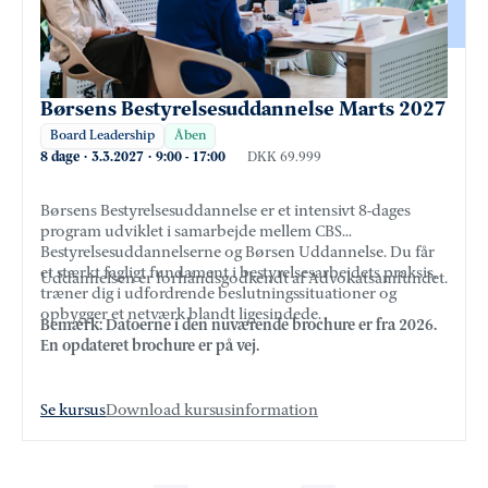
Børsens Bestyrelsesuddannelse Marts 2027
Board Leadership
Åben
8 dage
·
3.3.2027
·
9:00
-
17:00
DKK 69.999
Børsens Bestyrelsesuddannelse er et intensivt 8-dages
program udviklet i samarbejde mellem CBS
Bestyrelsesuddannelserne og Børsen Uddannelse. Du får
et stærkt fagligt fundament i bestyrelsesarbejdets praksis,
Uddannelsen er forhåndsgodkendt af Advokatsamfundet.
træner dig i udfordrende beslutningssituationer og
opbygger et netværk blandt ligesindede.
Bemærk: Datoerne i den nuværende brochure er fra 2026.
En opdateret brochure er på vej.
Se kursus
Download kursusinformation