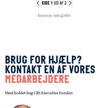
UD AF 2
SIDE 1
kurser pr. side
:
12
18
24
BRUG FOR HJÆLP?
KONTAKT EN AF VORES
MEDARBEJDERE
Mød holdet bag CBS Executive Fonden