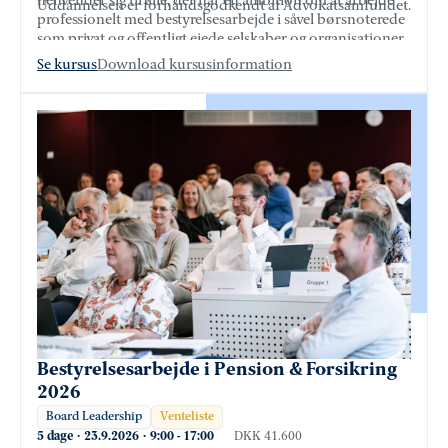
henvender sig til alle, der har en ambition om at arbejde
Uddannelsen er forhåndsgodkendt af Advokatsamfundet.
professionelt med bestyrelsesarbejde i såvel børsnoterede
som privat og offentligt ejede selskaber og organisationer.
Se kursus
Download kursusinformation
Bestyrelsesarbejde i Pension & Forsikring
2026
Board Leadership
Venteliste
5 dage
·
23.9.2026
·
9:00
-
17:00
DKK 41.600