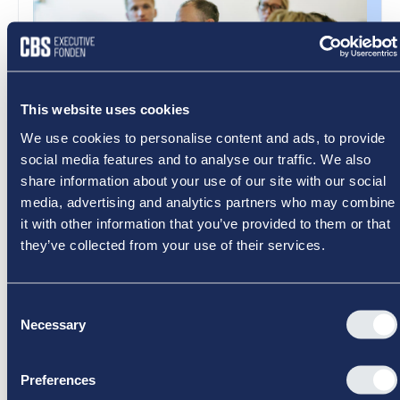
This website uses cookies
We use cookies to personalise content and ads, to provide
social media features and to analyse our traffic. We also
share information about your use of our site with our social
media, advertising and analytics partners who may combine
Grundlæggende Bestyrelsesuddannelse
it with other information that you’ve provided to them or that
November 2026
they’ve collected from your use of their services.
Board Leadership
Åben
3 dage
·
26.11.2026
·
09:00
-
18:00
DKK 26.800
Consent
Grundlæggende Bestyrelsesuddannelse er et fokuseret
Necessary
forløb over 3 dage, der giver dig det faglige fundament til
Selection
at bidrage aktivt og ansvarligt i bestyrelsesarbejdet.
Uddannelsen henvender sig til dig, der er ny i en
Uddannelsen er forhåndsgodkendt af Advokatsamfundet
bestyrelsespost, eller som allerede sidder i bestyrelsen og
Preferences
som obligatorisk efteruddannelse for advokater og
ønsker at styrke din rolle, uanset branche, sektor eller
advokatfuldmægtige.