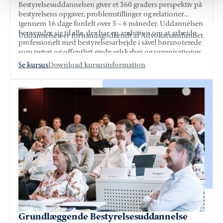
Bestyrelsesuddannelsen giver et 360 graders perspektiv på
bestyrelsens opgaver, problemstillinger og relationer
igennem 16 dage fordelt over 5 – 6 måneder. Uddannelsen
henvender sig til alle, der har en ambition om at arbejde
Uddannelsen er forhåndsgodkendt af Advokatsamfundet.
professionelt med bestyrelsesarbejde i såvel børsnoterede
som privat og offentligt ejede selskaber og organisationer.
Se kursus
Download kursusinformation
Grundlæggende Bestyrelsesuddannelse