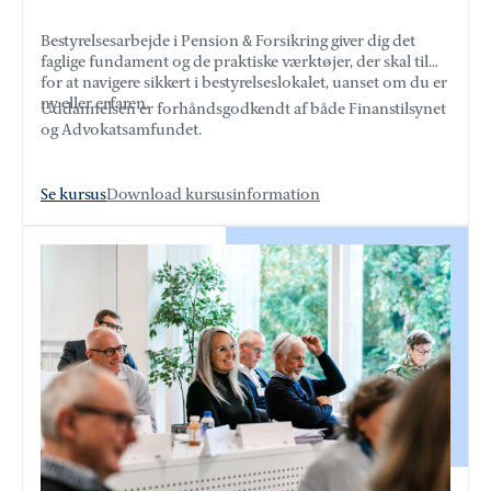
Bestyrelsesarbejde i Pension & Forsikring giver dig det
faglige fundament og de praktiske værktøjer, der skal til
for at navigere sikkert i bestyrelseslokalet, uanset om du er
ny eller erfaren.
Uddannelsen er forhåndsgodkendt af både Finanstilsynet
og Advokatsamfundet.
Se kursus
Download kursusinformation