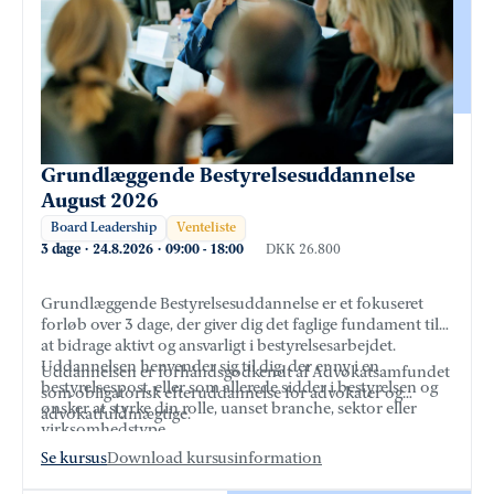
Grundlæggende Bestyrelsesuddannelse
August 2026
Board Leadership
Venteliste
3 dage
·
24.8.2026
·
09:00
-
18:00
DKK 26.800
Grundlæggende Bestyrelsesuddannelse er et fokuseret
forløb over 3 dage, der giver dig det faglige fundament til
at bidrage aktivt og ansvarligt i bestyrelsesarbejdet.
Uddannelsen henvender sig til dig, der er ny i en
Uddannelsen er forhåndsgodkendt af Advokatsamfundet
bestyrelsespost, eller som allerede sidder i bestyrelsen og
som obligatorisk efteruddannelse for advokater og
ønsker at styrke din rolle, uanset branche, sektor eller
advokatfuldmægtige.
virksomhedstype.
Se kursus
Download kursusinformation