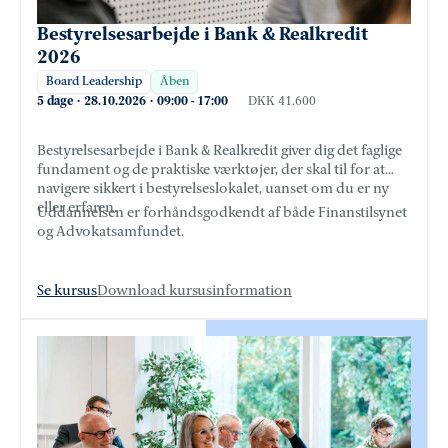
Bestyrelsesarbejde i Bank & Realkredit
2026
Board Leadership
Åben
5 dage
·
28.10.2026
·
09:00
-
17:00
DKK 41.600
Bestyrelsesarbejde i Bank & Realkredit giver dig det faglige
fundament og de praktiske værktøjer, der skal til for at
navigere sikkert i bestyrelseslokalet, uanset om du er ny
eller erfaren.
Uddannelsen er forhåndsgodkendt af både Finanstilsynet
og Advokatsamfundet.
Se kursus
Download kursusinformation