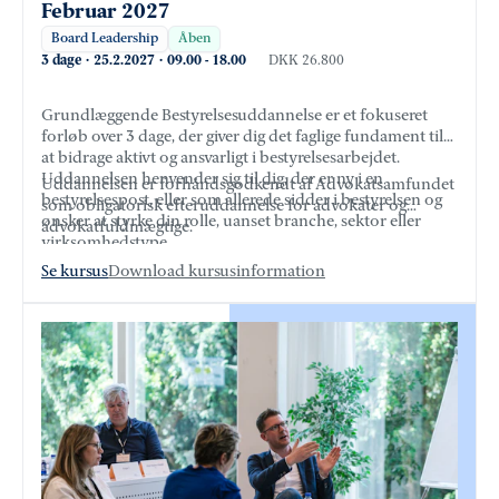
Februar 2027
Board Leadership
Åben
3 dage
·
25.2.2027
·
09.00
-
18.00
DKK 26.800
Grundlæggende Bestyrelsesuddannelse er et fokuseret
forløb over 3 dage, der giver dig det faglige fundament til
at bidrage aktivt og ansvarligt i bestyrelsesarbejdet.
Uddannelsen henvender sig til dig, der er ny i en
Uddannelsen er forhåndsgodkendt af Advokatsamfundet
bestyrelsespost, eller som allerede sidder i bestyrelsen og
som obligatorisk efteruddannelse for advokater og
ønsker at styrke din rolle, uanset branche, sektor eller
advokatfuldmægtige.
virksomhedstype.
Se kursus
Download kursusinformation