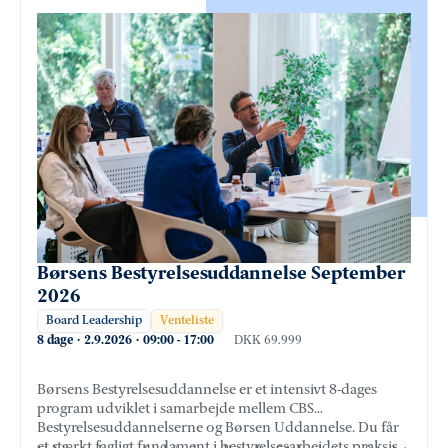
Børsens Bestyrelsesuddannelse September
2026
Board Leadership
Venteliste
8 dage
·
2.9.2026
·
09:00
-
17:00
DKK 69.999
Børsens Bestyrelsesuddannelse er et intensivt 8-dages
program udviklet i samarbejde mellem CBS
Bestyrelsesuddannelserne og Børsen Uddannelse. Du får
et stærkt fagligt fundament i bestyrelsesarbejdets praksis,